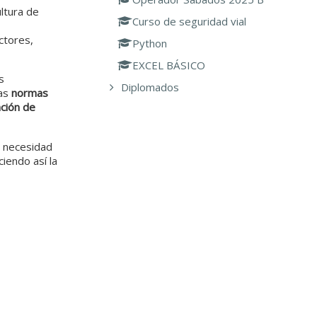
ltura de
Curso de seguridad vial
ctores,
Python
EXCEL BÁSICO
s
Diplomados
las
normas
ción de
a necesidad
iendo así la