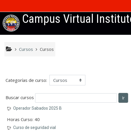
Saltar al contenido principal
Campus Virtual Institu
Cursos
Cursos
Categorías de curso:
Buscar cursos
Ir
Operador Sabados 2025 B
Horas Curso
:
40
Curso de seguridad vial