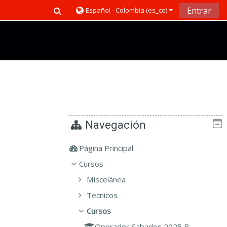
Toggle search input
Entrar
Español - Colombia ‎(es_co)‎
Navegación
Página Principal
Cursos
Miscelánea
Tecnicos
Cursos
Operador Sabados 2025 B