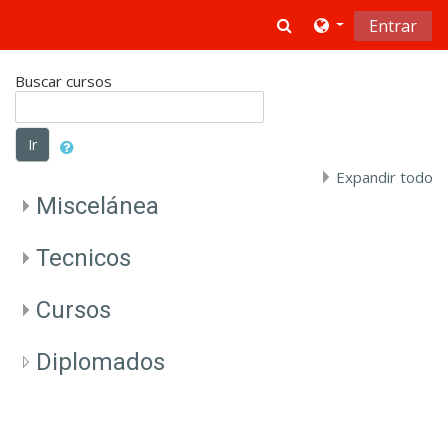
Salta al contenido principal
Toggle search in
Entrar
Buscar cursos
Ir
Expandir todo
Miscelánea
Tecnicos
Cursos
Diplomados