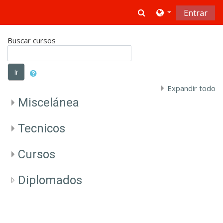
Saltar al contenido principal
Toggle search in
Entrar
Buscar cursos
Ir
Expandir todo
Miscelánea
Tecnicos
Cursos
Diplomados